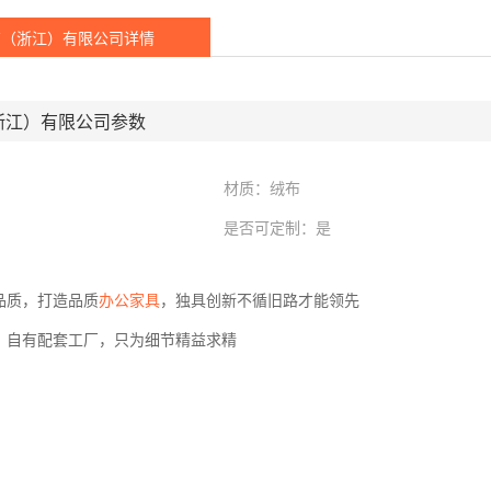
育（浙江）有限公司详情
浙江）有限公司参数
材质：绒布
是否可定制：是
品质，打造品质
办公家具
，独具创新不循旧路才能领先
，自有配套工厂，只为细节精益求精