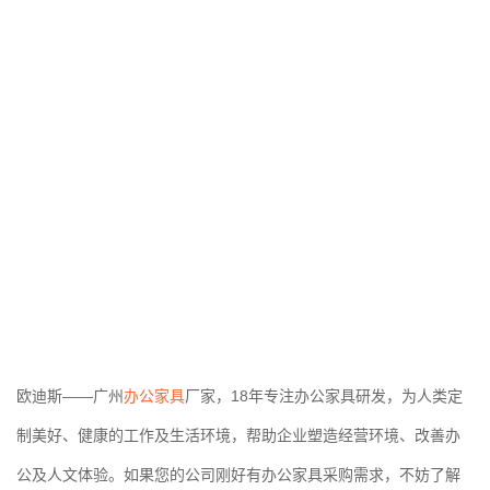
欧迪斯——广州
办公家具
厂家，18年专注办公家具研发，为人类定
制美好、健康的工作及生活环境，帮助企业塑造经营环境、改善办
公及人文体验。如果您的公司刚好有办公家具采购需求，不妨了解