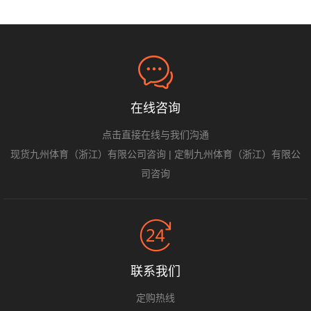
在线咨询
点击直接在线与我们沟通
现货九州体育（浙江）有限公司咨询
|
定制九州体育（浙江）有限公
司咨询
联系我们
定购热线