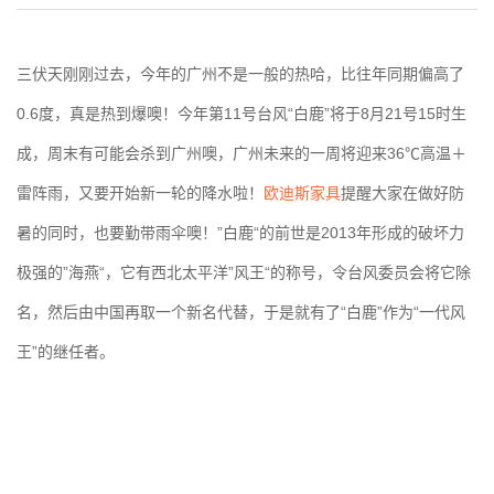
三伏天刚刚过去，今年的广州不是一般的热哈，比往年同期偏高了
0.6度，真是热到爆噢！今年第11号台风“白鹿”将于8月21号15时生
成，周末有可能会杀到广州噢，广州未来的一周将迎来36℃高温＋
雷阵雨，又要开始新一轮的降水啦！
欧迪斯家具
提醒大家在做好防
暑的同时，也要勤带雨伞噢！”白鹿“的前世是2013年形成的破坏力
极强的”海燕“，它有西北太平洋”风王“的称号，令台风委员会将它除
名，然后由中国再取一个新名代替，于是就有了“白鹿”作为“一代风
王”的继任者。