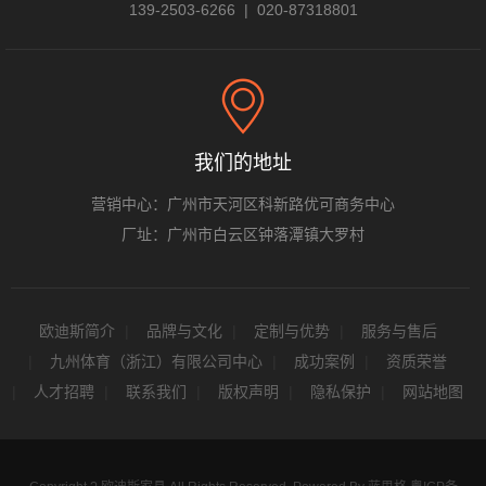
139-2503-6266 | 020-87318801
我们的地址
营销中心：广州市天河区科新路优可商务中心
厂址：广州市白云区钟落潭镇大罗村
欧迪斯简介
品牌与文化
定制与优势
服务与售后
九州体育（浙江）有限公司中心
成功案例
资质荣誉
人才招聘
联系我们
版权声明
隐私保护
网站地图