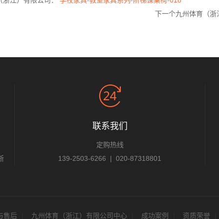
（浙江）有限公司：
学校家具-教室家具系列-阶梯课桌椅-018
下一个九州体育（浙
联系我们
定购热线
浙
139-2503-6266 | 020-87318801
与售后
九州体育（浙江）有限公司中心
成功案例
资质荣誉