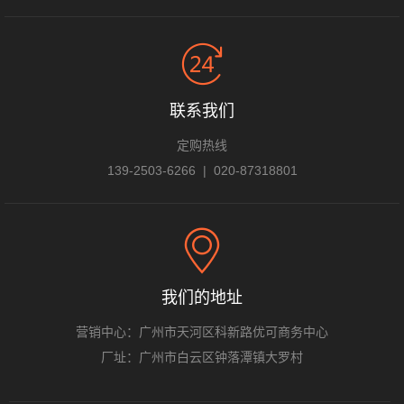
联系我们
定购热线
139-2503-6266 | 020-87318801
我们的地址
营销中心：广州市天河区科新路优可商务中心
厂址：广州市白云区钟落潭镇大罗村